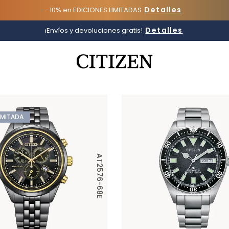
Detalles
-10% en EDICIONES LIMITADAS
Detalles
¡Envíos y devoluciones gratis!
Added to
Manage Wishlist
RELOJES POPULARES
IMITADA
AT2576-68E