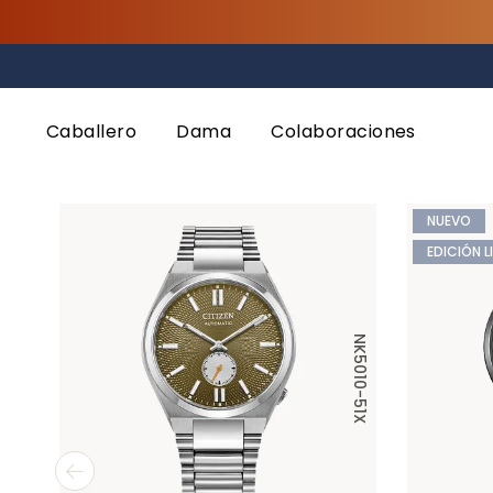
Inicio
No se proporcionó una consulta
Caballero
Dama
Colaboraciones
NUEVO
EDICIÓN L
NK5010-51X
NK5010-51L