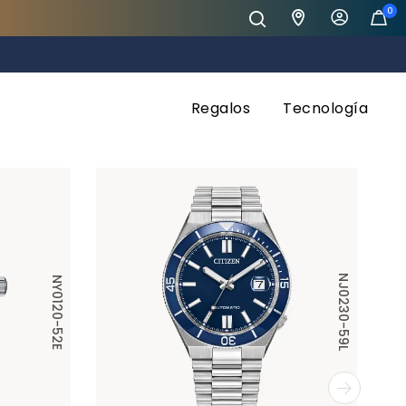
0
Regalos
Tecnología
NJ0230-59L
NY0120-52E