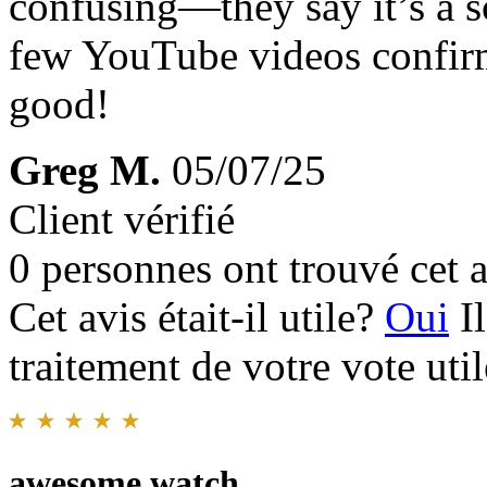
confusing—they say it’s a s
few YouTube videos confirm t
good!
Greg M.
05/07/25
Client vérifié
0 personnes ont trouvé cet a
Cet avis était-il utile?
Oui
I
traitement de votre vote util
awesome watch