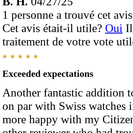
B. H.
04/27/25
1 personne a trouvé cet avis 
Cet avis était-il utile?
Oui
I
traitement de votre vote util
Exceeded expectations
Another fantastic addition to
on par with Swiss watches i
more happy with my Citizen
other reviewer who had trou