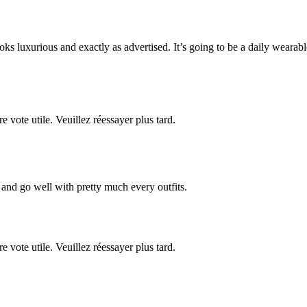
looks luxurious and exactly as advertised. It’s going to be a daily weara
re vote utile. Veuillez réessayer plus tard.
sh and go well with pretty much every outfits.
re vote utile. Veuillez réessayer plus tard.