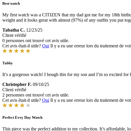
Best watch
My first watch was a CITIZEN that my dad got me for my 18th birthday
weight and it looks great with almost (97%) of any outfits you put tog
Tabatha C.
12/23/25
Client vérifié
0 personnes ont trouvé cet avis utile.
Cet avis était-il utile?
Oui
Il y a eu une erreur lors du traitement de vot
Tabby
It’s a gorgeous watch! I bough this for my son and I’m so excited for 
Christopher F.
09/10/25
Client vérifié
2 personnes ont trouvé cet avis utile.
Cet avis était-il utile?
Oui
Il y a eu une erreur lors du traitement de vot
Perfect Evey Day Watch
This piece was the perfect addition to my collection. It’s affordable, 