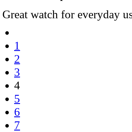
Great watch for everyday us
1
2
3
4
5
6
7