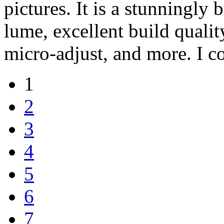
pictures. It is a stunningly 
lume, excellent build qualit
micro-adjust, and more. I co
1
2
3
4
5
6
7