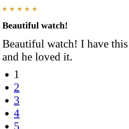
Beautiful watch!
Beautiful watch! I have thi
and he loved it.
1
2
3
4
5