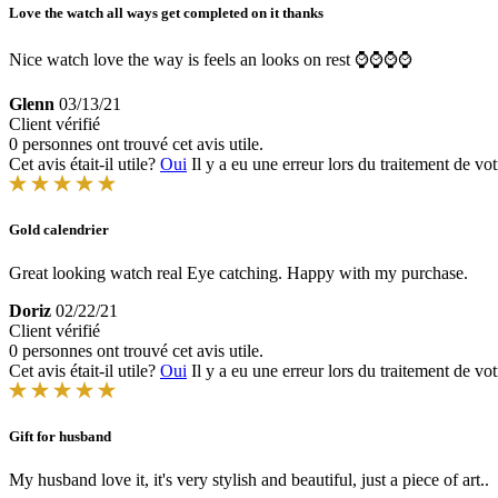
Love the watch all ways get completed on it thanks
Nice watch love the way is feels an looks on rest ⌚️⌚️⌚️⌚️
Glenn
03/13/21
Client vérifié
0 personnes ont trouvé cet avis utile.
Cet avis était-il utile?
Oui
Il y a eu une erreur lors du traitement de vot
Gold calendrier
Great looking watch real Eye catching. Happy with my purchase.
Doriz
02/22/21
Client vérifié
0 personnes ont trouvé cet avis utile.
Cet avis était-il utile?
Oui
Il y a eu une erreur lors du traitement de vot
Gift for husband
My husband love it, it's very stylish and beautiful, just a piece of art..