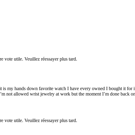
re vote utile. Veuillez réessayer plus tard.
 is my hands down favorite watch I have every owned I bought it for its
’m not allowed wrist jewelry at work but the moment I’m done back on
re vote utile. Veuillez réessayer plus tard.