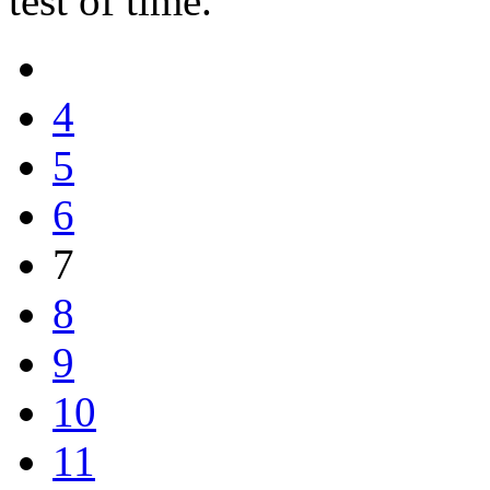
test of time.
4
5
6
7
8
9
10
11