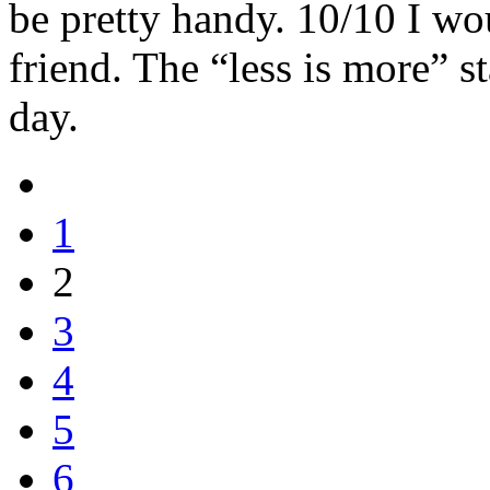
be pretty handy. 10/10 I wo
friend. The “less is more” s
day.
1
2
3
4
5
6