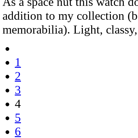
As a space nut this watch do
addition to my collection (
memorabilia). Light, classy,
1
2
3
4
5
6