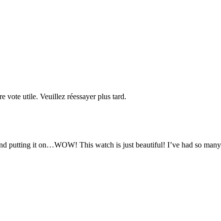
re vote utile. Veuillez réessayer plus tard.
t and putting it on…WOW! This watch is just beautiful! I’ve had so many