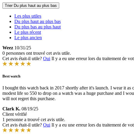
Trier
Du plus haut au plus bas
Les plus utiles
Du plus haut au plus bas
Du plus bas au plus haut
Le plus récent
Le plus ancien
Weez
10/31/25
0 personnes ont trouvé cet avis utile.
Cet avis était-il utile?
Oui
Il y a eu une erreur lors du traitement de vot
Best watch
I bought this watch back in 2017 shortly after it's launch. I wear it as
modest life so 550 to drop on a watch was a huge purchase and I would b
will not regret this purchase.
Clark K.
08/19/25
Client vérifié
1 personne a trouvé cet avis utile.
Cet avis était-il utile?
Oui
Il y a eu une erreur lors du traitement de vot