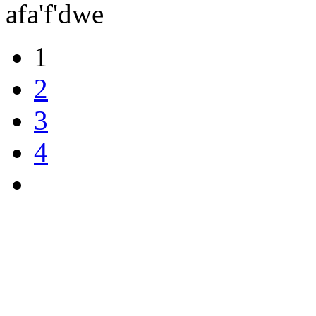
afa'f'dwe
1
2
3
4