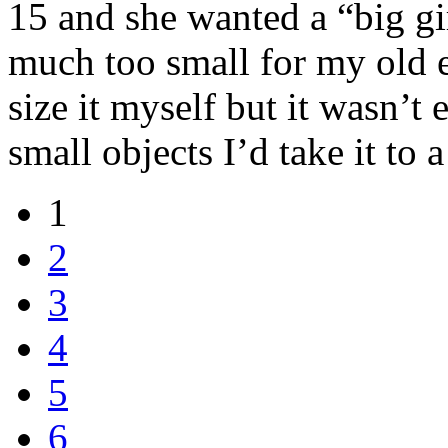
15 and she wanted a “big gir
much too small for my old e
size it myself but it wasn’t
small objects I’d take it to a
1
2
3
4
5
6