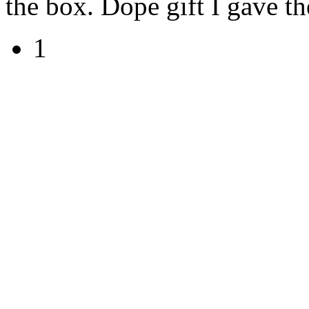
the box. Dope gift I gave th
1