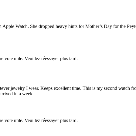
 Apple Watch. She dropped heavy hints for Mother’s Day for the Peyten.
re vote utile. Veuillez réessayer plus tard.
er jewelry I wear. Keeps excellent time. This is my second watch from 
rrived in a week.
re vote utile. Veuillez réessayer plus tard.