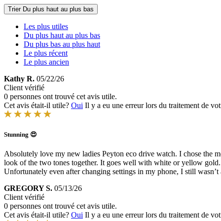
Trier
Du plus haut au plus bas
Les plus utiles
Du plus haut au plus bas
Du plus bas au plus haut
Le plus récent
Le plus ancien
Kathy R.
05/22/26
Client vérifié
0 personnes ont trouvé cet avis utile.
Cet avis était-il utile?
Oui
Il y a eu une erreur lors du traitement de vot
Stunning 😍
Absolutely love my new ladies Peyton eco drive watch. I chose the moth
look of the two tones together. It goes well with white or yellow gold.
Unfortunately even after changing settings in my phone, I still wasn’t 
GREGORY S.
05/13/26
Client vérifié
0 personnes ont trouvé cet avis utile.
Cet avis était-il utile?
Oui
Il y a eu une erreur lors du traitement de vot