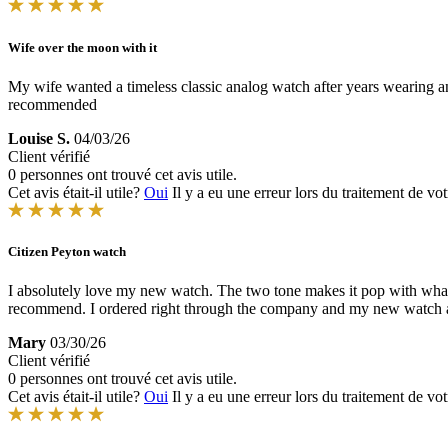
Wife over the moon with it
My wife wanted a timeless classic analog watch after years wearing an
recommended
Louise S.
04/03/26
Client vérifié
0 personnes ont trouvé cet avis utile.
Cet avis était-il utile?
Oui
Il y a eu une erreur lors du traitement de vot
Citizen Peyton watch
I absolutely love my new watch. The two tone makes it pop with whatev
recommend. I ordered right through the company and my new watch a
Mary
03/30/26
Client vérifié
0 personnes ont trouvé cet avis utile.
Cet avis était-il utile?
Oui
Il y a eu une erreur lors du traitement de vot