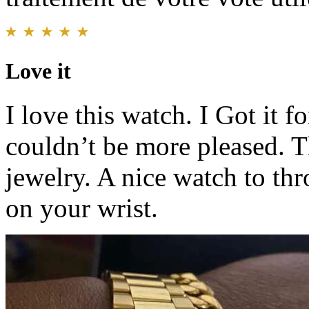
Love it
I love this watch. I Got it f
couldn’t be more pleased. T
jewelry. A nice watch to thr
on your wrist.