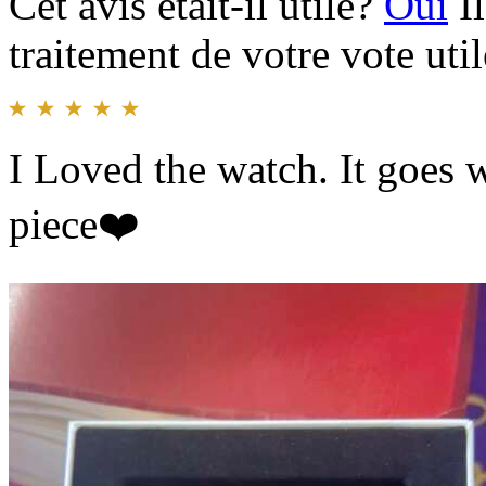
Cet avis était-il utile?
Oui
I
traitement de votre vote util
I Loved the watch. It goes w
piece❤️