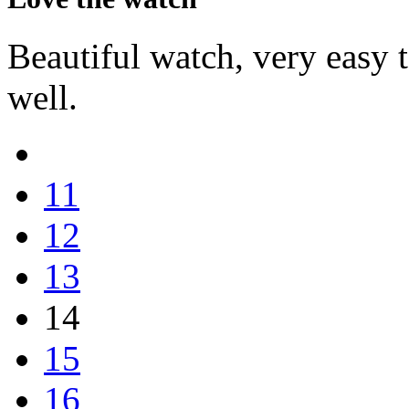
Beautiful watch, very easy to
well.
11
12
13
14
15
16