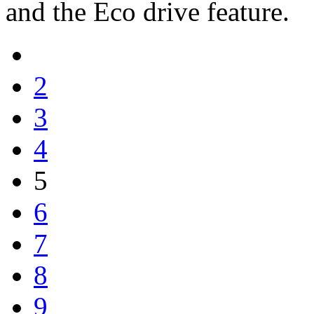
and the Eco drive feature.
2
3
4
5
6
7
8
9