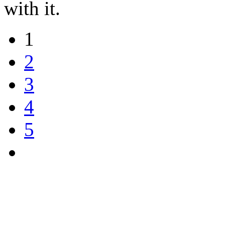
with it.
1
2
3
4
5