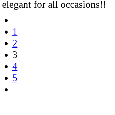
elegant for all occasions!!
1
2
3
4
5