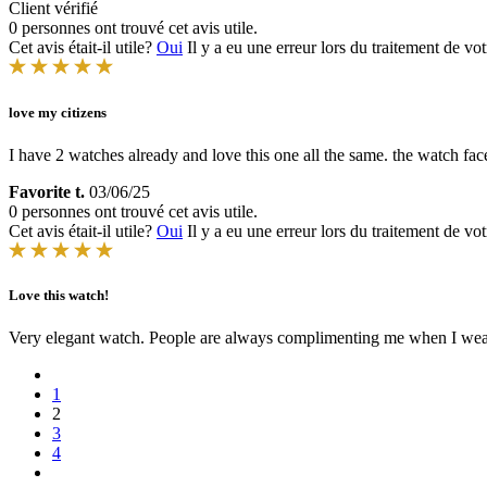
Client vérifié
0 personnes ont trouvé cet avis utile.
Cet avis était-il utile?
Oui
Il y a eu une erreur lors du traitement de vot
love my citizens
I have 2 watches already and love this one all the same. the watch face is
Favorite t.
03/06/25
0 personnes ont trouvé cet avis utile.
Cet avis était-il utile?
Oui
Il y a eu une erreur lors du traitement de vot
Love this watch!
Very elegant watch. People are always complimenting me when I wear
1
2
3
4