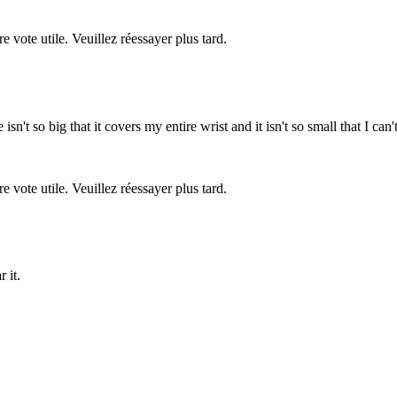
re vote utile. Veuillez réessayer plus tard.
n't so big that it covers my entire wrist and it isn't so small that I can'
re vote utile. Veuillez réessayer plus tard.
 it.