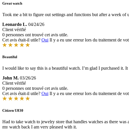
Great watch
Took me a bit to figure out settings and functions but after a week of u
Leonardo L.
04/24/26
Client vérifié
0 personnes ont trouvé cet avis utile.
Cet avis était-il utile?
Oui
Il y a eu une erreur lors du traitement de vot
Beautiful
I would like to say this is a beautiful watch. I’m glad I purchased it.
John M.
03/26/26
Client vérifié
0 personnes ont trouvé cet avis utile.
Cet avis était-il utile?
Oui
Il y a eu une erreur lors du traitement de vot
Citizen U830
Had to take watch to jewelry store that handles watches as there was a 
my watch back I am very pleased with it.