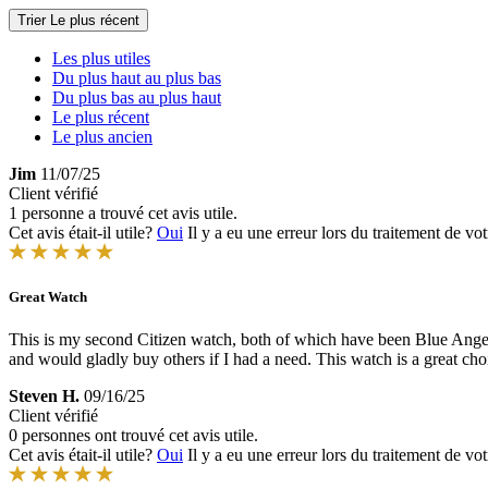
Trier
Le plus récent
Les plus utiles
Du plus haut au plus bas
Du plus bas au plus haut
Le plus récent
Le plus ancien
Jim
11/07/25
Client vérifié
1 personne a trouvé cet avis utile.
Cet avis était-il utile?
Oui
Il y a eu une erreur lors du traitement de vot
Great Watch
This is my second Citizen watch, both of which have been Blue Angels
and would gladly buy others if I had a need. This watch is a great cho
Steven H.
09/16/25
Client vérifié
0 personnes ont trouvé cet avis utile.
Cet avis était-il utile?
Oui
Il y a eu une erreur lors du traitement de vot