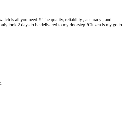
atch is all you need!!! The quality, reliability , accuracy , and
y only took 2 days to be delivered to my doorstep!!Citizen is my go to
.