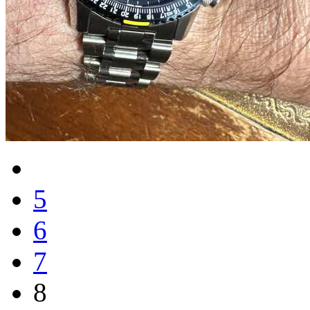
5
6
7
8