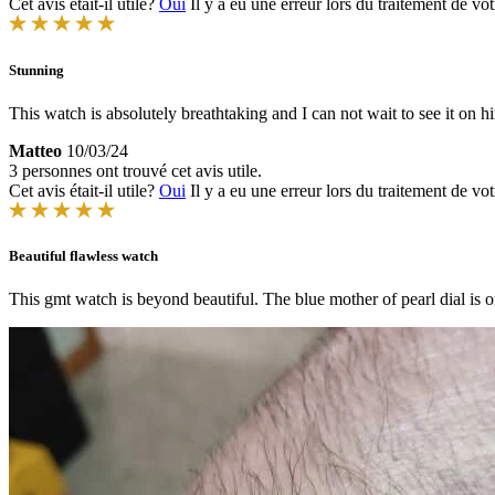
Cet avis était-il utile?
Oui
Il y a eu une erreur lors du traitement de vot
Stunning
This watch is absolutely breathtaking and I can not wait to see it on h
Matteo
10/03/24
3 personnes ont trouvé cet avis utile.
Cet avis était-il utile?
Oui
Il y a eu une erreur lors du traitement de vot
Beautiful flawless watch
This gmt watch is beyond beautiful. The blue mother of pearl dial is o