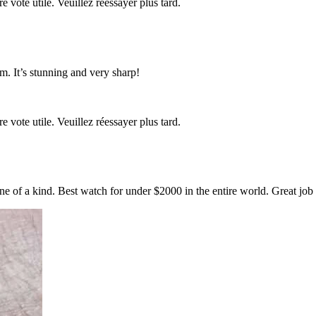
re vote utile. Veuillez réessayer plus tard.
im. It’s stunning and very sharp!
re vote utile. Veuillez réessayer plus tard.
ne of a kind. Best watch for under $2000 in the entire world. Great job 