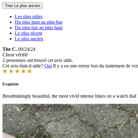
Trier
Le plus ancien
Les plus utiles
Du plus haut au plus bas
Du plus bas au plus haut
Le plus récent
Le plus ancien
The C.
09/24/24
Client vérifié
2 personnes ont trouvé cet avis utile.
Cet avis était-il utile?
Oui
Il y a eu une erreur lors du traitement de vot
Exquisite
Breathtakingly beautiful, the most vivid intense blues on a watch dial