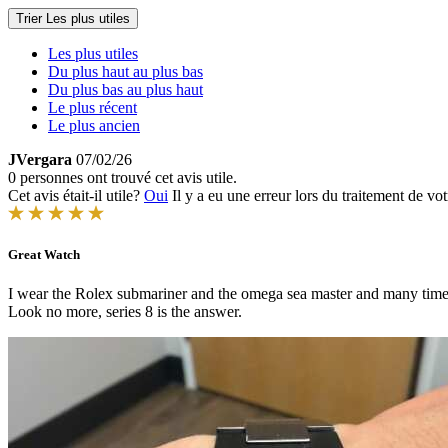
Trier
Les plus utiles
Les plus utiles
Du plus haut au plus bas
Du plus bas au plus haut
Le plus récent
Le plus ancien
JVergara
07/02/26
0 personnes ont trouvé cet avis utile.
Cet avis était-il utile?
Oui
Il y a eu une erreur lors du traitement de vot
Great Watch
I wear the Rolex submariner and the omega sea master and many times 
Look no more, series 8 is the answer.