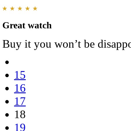
Great watch
Buy it you won’t be disapp
15
16
17
18
19