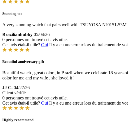
Stunning too
A very stunning watch that pairs well with TSUYOSA NJ0151-53M a
Brazilianhubby
05/04/26
0 personnes ont trouvé cet avis utile.
Cet avis était-il utile?
Oui
Il y a eu une erreur lors du traitement de vot
Beautiful anniversary gift
Beautiful watch , great color , in Brazil when we celebrate 18 years o
color for me and my wife , she loved it !
JJ C.
04/27/26
Client vérifié
0 personnes ont trouvé cet avis utile.
Cet avis était-il utile?
Oui
Il y a eu une erreur lors du traitement de vot
Highly recommend