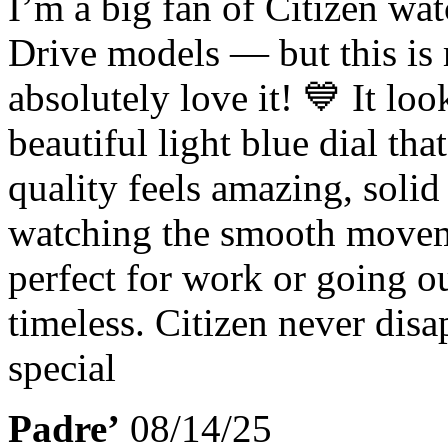
I’m a big fan of Citizen wa
Drive models — but this is 
absolutely love it! 💙 It loo
beautiful light blue dial tha
quality feels amazing, solid
watching the smooth moveme
perfect for work or going o
timeless. Citizen never disap
special
Padre’
08/14/25