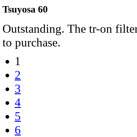
Tsuyosa 60
Outstanding. The tr-on filte
to purchase.
1
2
3
4
5
6