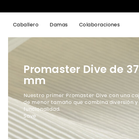
Caballero
Damas
Colaboraciones
Promaster Dive de 37
mm
Nuestro primer Promaster Dive con una ca
de menor tamaño que combina diversión y
funcionalidad.
Save