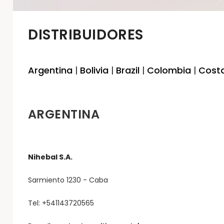
DISTRIBUIDORES
Argentina
|
Bolivia
|
Brazil
|
Colombia
|
Costa
ARGENTINA
Nihebal S.A.
Sarmiento 1230 - Caba
Tel: +541143720565