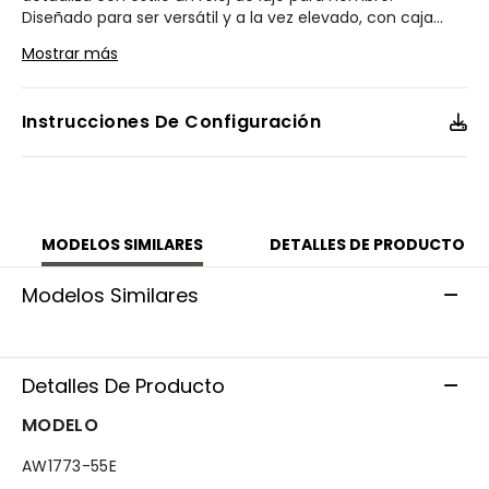
Diseñado para ser versátil y a la vez elevado, con caja
...
y brazalete de acero inoxidable en tono oro rosa, esfera
Mostrar más
negra de 3 agujas con cristal de zafiro, función de fecha y
cierre desplegable con pulsadores para facilitar el acceso.
Resistente al agua hasta 100 metros y alimentado de
Instrucciones De Configuración
forma sostenible por la luz con Eco-Drive que nunca
necesita batería. Calibre número J810.
Modelo #:
AW1773-55E
MODELOS SIMILARES
DETALLES DE PRODUCTO
Modelos Similares
Detalles De Producto
MODELO
AW1773-55E