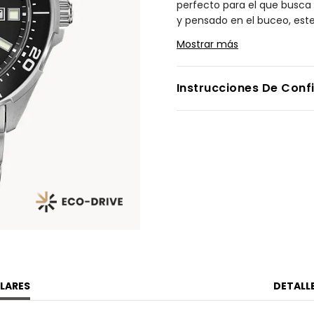
perfecto para el que busca
y pensado en el buceo, este 
caja o comprometer tu buce
Mostrar más
Titanium que es 5 veces más
sólo sentido de rotación del
antirreflejante y fechador.
Instrucciones De Conf
Modelo #:
BN0200-56E
LARES
DETALL