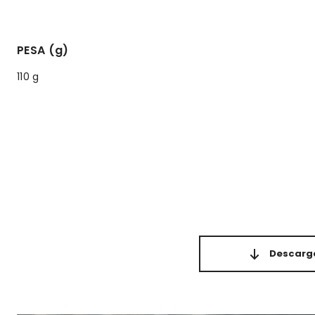
PESA (g)
110 g
Descarga