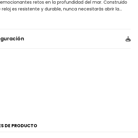
 emocionantes retos en la profundidad del mar. Construido
reloj es resistente y durable, nunca necesitarás abrir la
...
o otra vez. Cuenta con extensible y caja de Super
 duro y 40% más ligero que el acero inoxidable, bisel de un
 tiempo transcurrido, tapa y corona enroscable, cristal
iguración
ES DE PRODUCTO