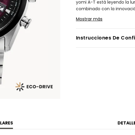
yomi A-T está leyendo la lu
combinado con la innovació
del 30º aniversario es realm
Mostrar más
una ventana situada a las 6
tiene una caja de Super Tit
diseño elevado que le confi
Instrucciones De Conf
rojo intenso se combina con
visualización tan atractiva
cuenta con indicación de la
calendario perpetuo y funci
patentada por Citizen, que 
pilas. Resistente al agua ha
Modelo #:
BY1018-55X
LARES
DETALL