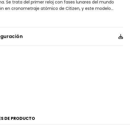
na. Se trata del primer reloj con fases lunares del mundo
n en cronometraje atómico de Citizen, y este modelo
...
ente impresionante. El diseño representa la superficie lunar y
 horas muestra la fase lunar actual. El reloj mide 43 mm y
anium™ plateada, con bordes afilados y facetados y un
ere una estética llamativa en la muñeca. La esfera de color
iguración
 detalles en negro y toques plateados para ofrecer una
 como legible. Además del tiempo de funcionamiento, el reloj
s fases lunares, hora mundial en 24 husos horarios,
ón de fecha y día. Funciona con la tecnología Eco-Drive
proporciona vitalidad impulsada por la luz sin necesidad de
sta 100 metros. Calibre H874.
ES DE PRODUCTO