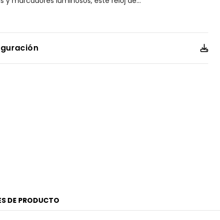
as y marcadores luminosos, este reloj de
...
én incluye un cronógrafo de 1/5 de segundo que mide
12/24 horas y función de fecha. Alimentado de forma
 con la tecnología Eco-Drive que nunca necesita pila, llevará
loj para hombre desde las reuniones de la oficina hasta las
iguración
istente al agua hasta 200 metros. Calibre B612.
ES DE PRODUCTO