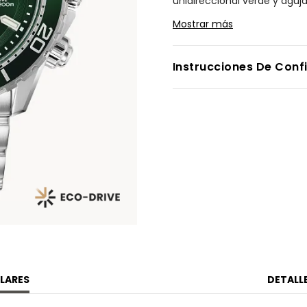
unidireccional verde y aguj
buceo imprescindible tambi
Mostrar más
hasta 60 minutos, hora de 
sostenible por cualquier luz
con estilo este deportivo re
Instrucciones De Conf
aventuras en el océano. Res
Modelo #:
CA0820-50X
LARES
DETALL