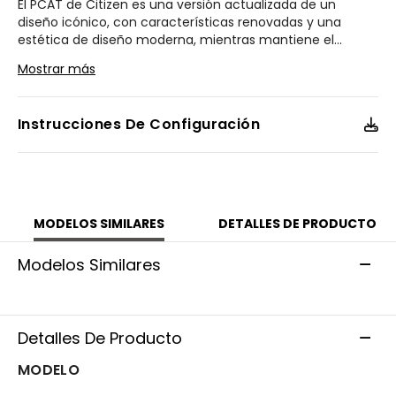
El PCAT de Citizen es una versión actualizada de un
diseño icónico, con características renovadas y una
estética de diseño moderna, mientras mantiene el
...
dial clásico de esta colección icónica. Las características
Mostrar más
incluyen un bisel tacómetro, un reloj mundial, calendario
perpetuo, indicador de reserva de energía, cronógrafo,
medición atómica del tiempo con ajuste sincronizado en
Instrucciones De Configuración
43 ciudades del mundo y control por radio. Tiene un
brazalete de acero inoxidable tono dorado y una caja de
43 mm, con una esfera negra para un look atemporal
que puede ser elegante o casual. Agrega la tecnología
Eco-Drive para un reloj funcional que siempre estará de
moda.
MODELOS SIMILARES
DETALLES DE PRODUCTO
Modelo #:
CB5912-50E
Modelos Similares
Detalles De Producto
MODELO