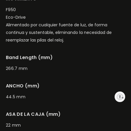
never needs a battery. Water resistant up to 100 meters.
F950
Caliber F950.
Eco-Drive
Modelo #:
CC4055-14H
Alimentado por cualquier fuente de luz, de forma
continua y sustentable, eliminando la necesidad de
reemplazar las pilas del reloj.
Band Length (mm)
266.7 mm
ANCHO (mm)
Enable accessibility
44.5 mm
ASA DE LA CAJA (mm)
22 mm