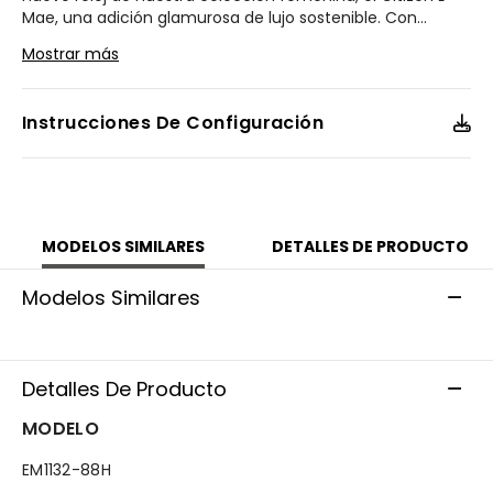
Mae, una adición glamurosa de lujo sostenible. Con
...
un diseño de caja de 26 mm inspirado en una botella de
Mostrar más
perfume vintage y presentando las líneas curvadas y
elegantes de las campanas de mayo, la forma del bisel
tiene una característica distintiva en la posición de las 3
Instrucciones De Configuración
en punto, donde la corona se asemeja a un elegante
tapón de perfume.
Presentando una esfera de madreperla negra hecha de
materiales reciclados, incluida una base de policarbonato
reciclado debajo de la esfera, la pantalla se muestra a
MODELOS SIMILARES
DETALLES DE PRODUCTO
través de una caja y brazalete de acero inoxidable en
tono dorado. La esfera también tiene un diamante que
Modelos Similares
da énfasis a la posición de las 8 en punto y está
terminada con un cristal de zafiro. Alimentado de manera
sostenible por cualquier luz con nuestra tecnología Eco-
Drive, que nunca necesita batería, este elegante reloj
Detalles De Producto
para mujeres es el look perfecto para ocasiones
elegantes con un rendimiento de alto nivel. Calibre E031.
MODELO
Modelo #:
EM1132-88H
EM1132-88H