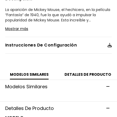
La aparición de Mickey Mouse, el hechicero, en la película
“Fantasía” de 1940, fue la que ayudó a impulsar la
popularidad de Mickey Mouse. Esta increíble y
...
mágica aventura se aprecia en este reloj de Disney por
Mostrar más
CITIZEN® con el hechicero Mickey agitando su varita
mágica para convertir los números arábigos en romanos.
Con una increíble carátula detallada y una caja y
Instrucciones De Configuración
brazalete de acero inoxidable bitono. Alimentado por
nuestra tecnología Eco-Drive, nunca necesitará de una
batería. Calibre J830.
Modelo #:
FE7064-71W
MODELOS SIMILARES
DETALLES DE PRODUCTO
Modelos Similares
Detalles De Producto