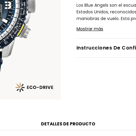
Los Blue Angels son el escu
Estados Unidos, reconocidos
maniobras de vuelo. Esta pr
Blue Angels Skyhawk A-T co
Mostrar más
Otras características inclu
cronómetro de cuenta regresi
de cálculo giratorio de pilo
Instrucciones De Conf
correa de cuero italiano azu
oscuro con detalles en amaril
fondo de la caja. Con nuest
luz. No necesitaras cambiar
Modelo #:
JY8078-01L
DETALLES DE PRODUCTO