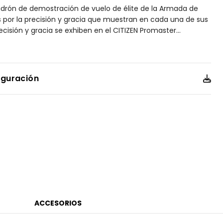
adrón de demostración de vuelo de élite de la Armada de
 por la precisión y gracia que muestran en cada una de sus
ecisión y gracia se exhiben en el CITIZEN Promaster
...
n cronometraje atómico de alta precisión en 43 ciudades.
yen cronógrafo, calendario perpetuo, hora dual, alarmas,
va, retroiluminación digital, pantalla UTC y bisel de regla
to. Este modelo se presenta en una caja de acero inoxidable,
iguración
l índigo con costuras en contraste amarillo, Carátula azul
lo y bisel con la insignia del Blue Angels replicada en el
ra tecnología Eco-Drive, alimentada por cualquier tipo de
 la batería. Número de calibre U680.
ACCESORIOS