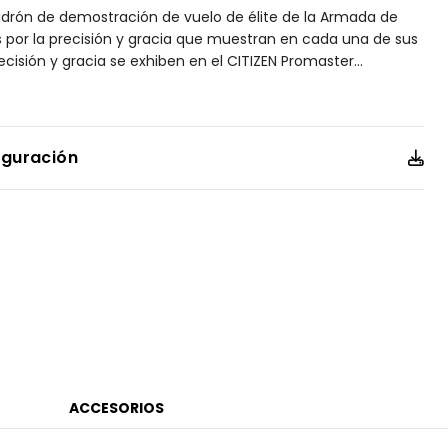
adrón de demostración de vuelo de élite de la Armada de
 por la precisión y gracia que muestran en cada una de sus
ecisión y gracia se exhiben en el CITIZEN Promaster
...
n cronometraje atómico de alta precisión en 43 ciudades.
yen cronógrafo, calendario perpetuo, hora dual, alarmas,
va, retroiluminación digital, pantalla UTC y bisel de regla
to. Este modelo se presenta en una caja de acero inoxidable,
iguración
l índigo con costuras en contraste amarillo, Carátula azul
lo y bisel con la insignia del Blue Angels replicada en el
ra tecnología Eco-Drive, que es alimentada por cualquier
s cambiar la batería. Número de calibre U680.
ACCESORIOS