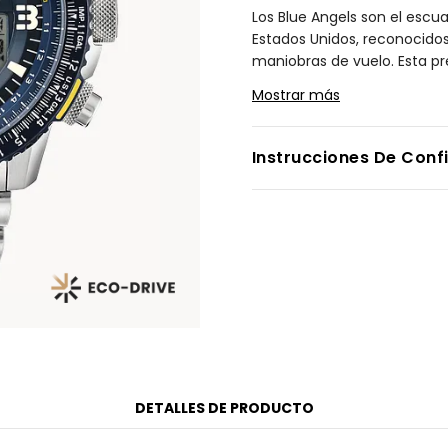
Los Blue Angels son el escu
Estados Unidos, reconocidos
maniobras de vuelo. Esta pr
Blue Angels Skyhawk A-T co
Mostrar más
Otras características inclu
cronómetro de cuenta regresi
de cálculo giratorio de pilo
Instrucciones De Conf
correa de cuero italiano azu
oscuro con detalles en amaril
fondo de la caja. Con nuest
tipo de luz. Nunca necesita
Modelo #:
JY8078-52L
DETALLES DE PRODUCTO