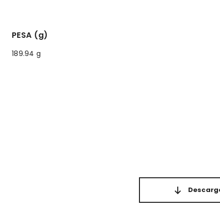
PESA (g)
189.94 g
Descarga