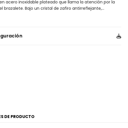
n acero inoxidable plateado que llama la atención por la
brazalete. Bajo un cristal de zafiro antirreflejante,
...
taca con su carátula azul con fechador y detalles
su clásica estética. Impulsado por un movimiento
cia al agua de hasta 50 metros, que lo convierte en la
rio. Calibre 8210.
iguración
ES DE PRODUCTO