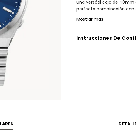
una versátil caja de 40mm e
perfecta combinación con el 
este sofisticado diseño des
Mostrar más
contrastantes que suman a 
automático, ofrece resisten
perfecta opción para uso dia
Instrucciones De Conf
Modelo #:
NJ0150-56L
LARES
DETALL