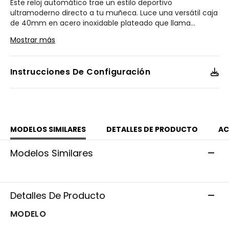
Este reloj automático trae un estilo deportivo
ultramoderno directo a tu muñeca. Luce una versátil caja
de 40mm en acero inoxidable plateado que llama
...
la atención por la perfecta combinación con el brazalete.
Mostrar más
Bajo un cristal de zafiro antirreflejante, este sofisticado
diseño destaca con su carátula amarilla con fechador y
detalles contrastantes que suman a su clásica estética.
Instrucciones De Configuración
Impulsado por un movimiento automático, ofrece
resistencia al agua de hasta 50 metros, que lo convierte
en la perfecta opción para uso diario. Calibre 8210.
Modelo #:
NJ0150-56Z
MODELOS SIMILARES
DETALLES DE PRODUCTO
AC
Modelos Similares
Detalles De Producto
MODELO