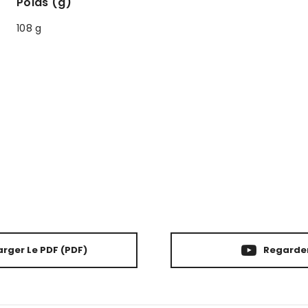
Poids (g)
108 g
rger Le PDF
(PDF)
Regarder