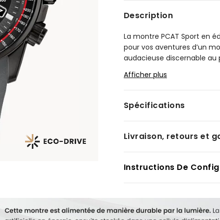
Description
La montre PCAT Sport en édi
pour vos aventures d’un modè
audacieuse discernable au 
acier inoxydable aux teinte
Afficher plus
assure la durabilité de la
durable en acier inoxydable
d'un fermoir déployant à bo
Spécifications
polyuréthane pour l'ajuster.
Le cadran de cette montre 
Livraison, retours et g
lunette tachymètre, d’un af
d’un compteur de réserve d
réglage de l’heure synchroni
Instructions De Config
lumière grâce à la technolo
pile. Hydrorésistante jusqu’
Production limitée à 1 500