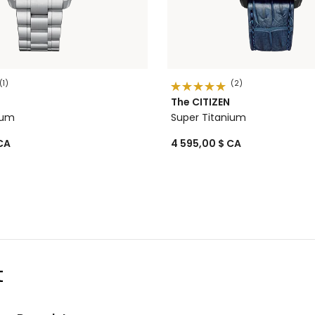
(1)
(2)
The CITIZEN
ium
Super Titanium
CA
4 595,00 $ CA
t