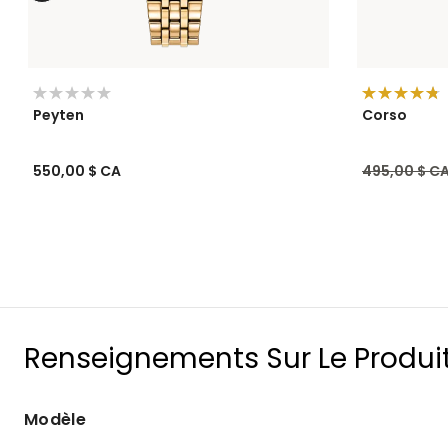
Peyten
Corso
Prix réduit 
550,00 $ CA
495,00 $ C
Renseignements Sur Le Produi
Modèle