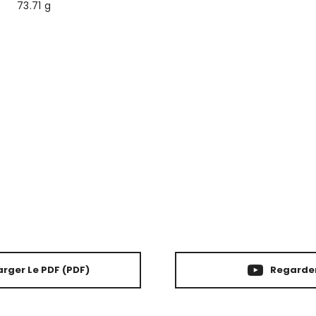
73.71 g
rger Le PDF
(PDF)
Regarder