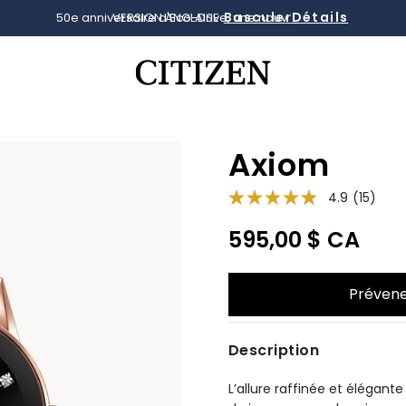
Basculer
VERSION ANGLAISE
Ajouté à
Gérer la liste
Axiom
4.9
(15)
595,00 $ CA
Prévene
Description
L’allure raffinée et élégante