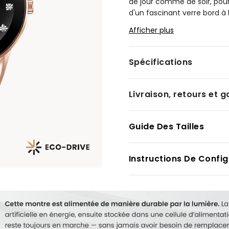
de jour comme de soir, pour
d'un fascinant verre bord à 
date. Modèle montré avec bo
Afficher plus
profond avec cadran noir.
Modèle #:
GA1058-59Q
Spécifications
Livraison, retours et g
Guide Des Tailles
Instructions De Config