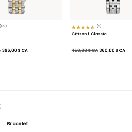
(69)
(2)
Citizen L Classic
de
à
Prix réduit de
à
A
396,00 $ CA
450,00 $ CA
360,00 $ CA
t
Bracelet