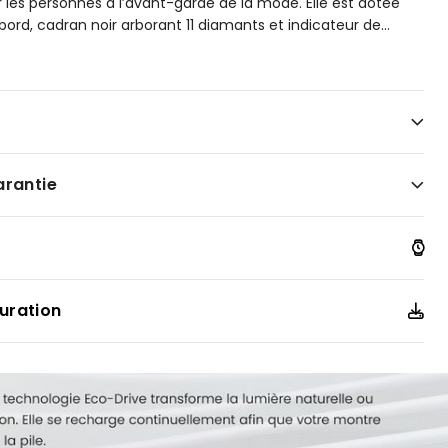
 les personnes à l’avant-garde de la mode. Elle est dotée
bord, cadran noir arborant 11 diamants et indicateur de
...
îtier et bracelet en acier inoxydable aux teintes or rose
arantie
uration